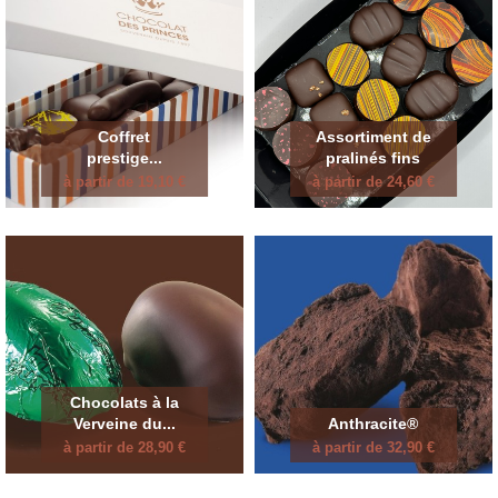
Coffret
Assortiment de
prestige...
pralinés fins
à partir de 19,10 €
à partir de 24,60 €
Chocolats à la
Verveine du...
Anthracite®
à partir de 28,90 €
à partir de 32,90 €