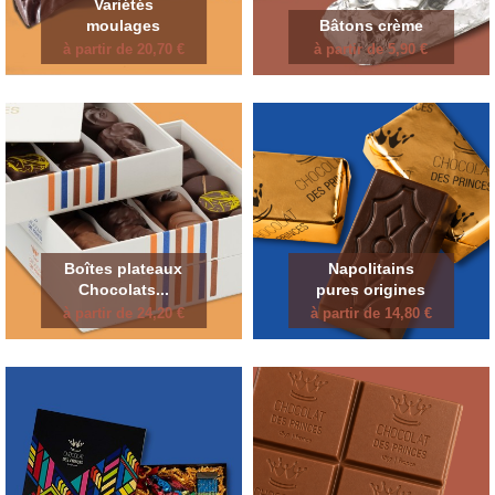
Variétés
moulages
Bâtons crème
à partir de 20,70 €
à partir de 5,90 €
Boîtes plateaux
Napolitains
Chocolats...
pures origines
à partir de 24,20 €
à partir de 14,80 €