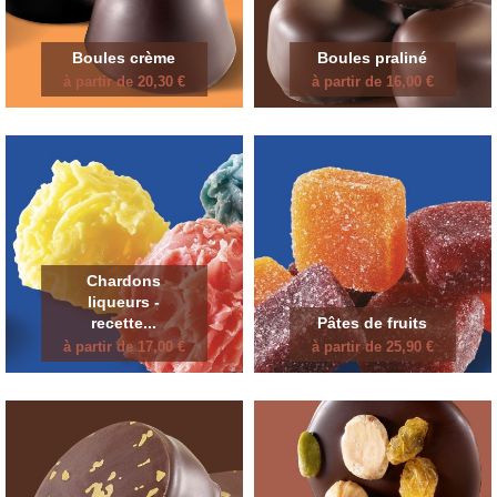
Boules crème
Boules praliné
à partir de 20,30 €
à partir de 16,00 €
Chardons
liqueurs -
recette...
Pâtes de fruits
à partir de 17,00 €
à partir de 25,90 €