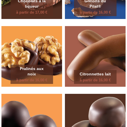
Chocolats à la
Grêlons du
liqueur
Pilat®
à partir de 17,00 €
à partir de 16,00 €
Pralinés aux
noix
Citronnettes lait
à partir de 16,00 €
à partir de 16,00 €