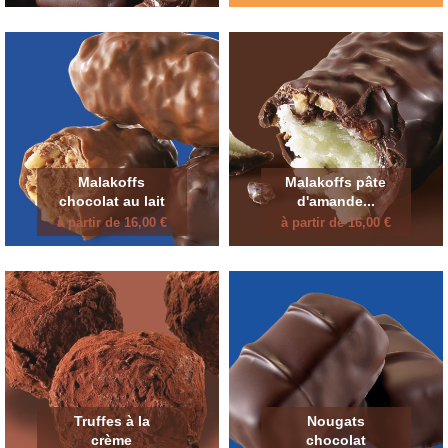
Malakoffs
Malakoffs pâte
chocolat au lait
d'amande...
à partir de 16,00 €
à partir de 16,00 €
Truffes à la
Nougats
crème
chocolat