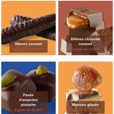
Délices chocolat
Bâtons caramel
caramel
à partir de 19,60 €
à partir de 17,60 €
Pavés
d'amandes
pistache
Marrons glacés
à partir de 22,80 €
à partir de 22,00 €