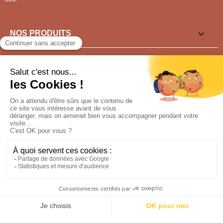

NOS PRODUITS

LIENS UTILES

VOUS SOUHAITEZ ?
Pour tout renseignement appeler au
04 77 91 15 30
NOUS SUIVRE
Conception : sfi.fr