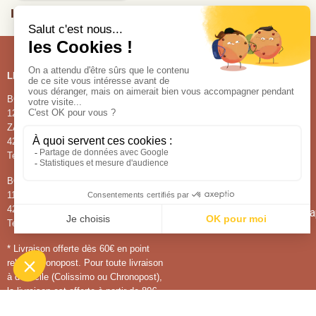
INSCRIVEZ VOUS À NOTRE NEWSLETTER
LES BOUTIQUES
NOS PRODUITS
BOUTIQUE DE LA CHOCOLATERIE
NOS CHOCOLATS
1220, route de Bayard
NOS CONFISERIES
ZA de Châteaubon
NOS GLACES
42580 La Tour-en-Jarez
Tel : 04 77 91 15 30
BOUTIQUE DE SAINT-ETIENNE
11, place du peuple
42000 Saint-Etienne
Pour tout renseignement 
Tel : 04 77 32 53 23
* Livraison offerte dès 60€ en point
relais Chronopost. Pour toute livraison
à domicile (Colissimo ou Chronopost),
la livraison est offerte à partir de 80€.