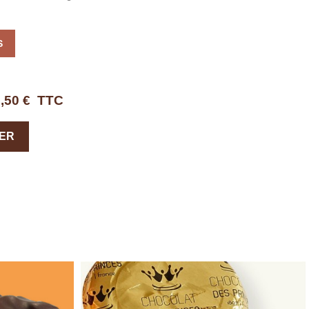
S
,50 €
TTC
IER