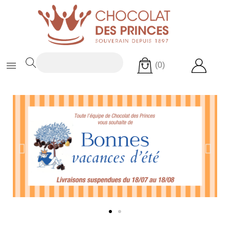

(0)