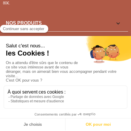
80€.

NOS PRODUITS

LIENS UTILES

VOUS SOUHAITEZ ?
Pour tout renseignement appeler au
04 77 91 15 30
NOUS SUIVRE
Conception : sfi.fr