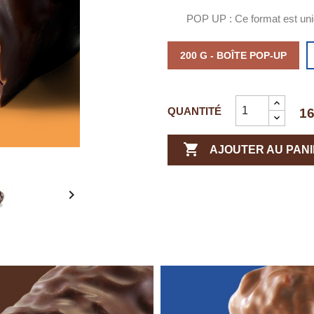
POP UP : Ce format est uniq
200 G - BOÎTE POP-UP
QUANTITÉ
16

AJOUTER AU PAN
