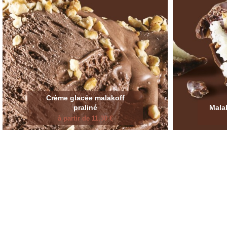
Crème glacée malakoff
praliné
Malak
à partir de 11,30 €