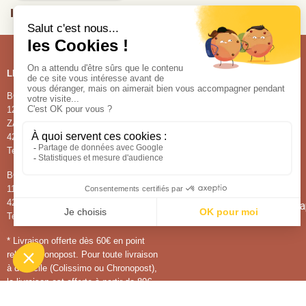
INSCRIVEZ VOUS À NOTRE NEWSLETTER
LES BOUTIQUES
NOS PRODUITS
BOUTIQUE DE LA CHOCOLATERIE
NOS CHOCOLATS
1220, route de Bayard
NOS CONFISERIES
ZA de Châteaubon
NOS GLACES
42580 La Tour-en-Jarez
Tel : 04 77 91 15 30
BOUTIQUE DE SAINT-ETIENNE
11, place du peuple
42000 Saint-Etienne
Pour tout renseignement 
Tel : 04 77 32 53 23
* Livraison offerte dès 60€ en point
relais Chronopost. Pour toute livraison
à domicile (Colissimo ou Chronopost),
la livraison est offerte à partir de 80€.