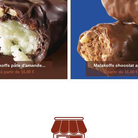
offs pâte d'amande...
Malakoffs chocolat au
à partir de 16,00 €
à partir de 16,00 €