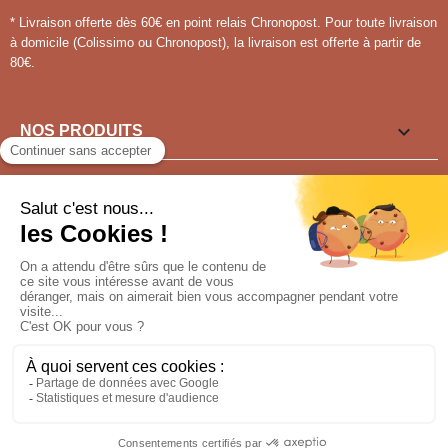
* Livraison offerte dès 60€ en point relais Chronopost. Pour toute livraison
à domicile (Colissimo ou Chronopost), la livraison est offerte à partir de
80€.

NOS PRODUITS

LIENS UTILES

VOUS SOUHAITEZ ?
Pour tout renseignement appeler au
04 77 91 15 30
NOUS SUIVRE