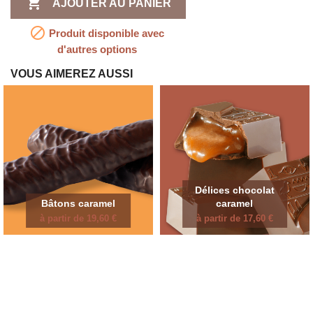

AJOUTER AU PANIER

Produit disponible avec
d'autres options
VOUS AIMEREZ AUSSI
Délices chocolat
Bâtons caramel
caramel
à partir de 19,60 €
à partir de 17,60 €