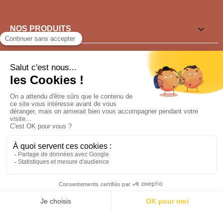

NOS PRODUITS

LIENS UTILES

VOUS SOUHAITEZ ?
Pour tout renseignement appeler au
04 77 91 15 30
NOUS SUIVRE
Conception : sfi.fr