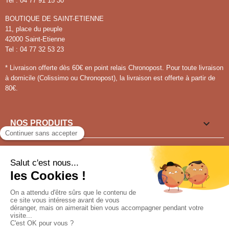
Tel : 04 77 91 15 30
BOUTIQUE DE SAINT-ETIENNE
11, place du peuple
42000 Saint-Etienne
Tel : 04 77 32 53 23
* Livraison offerte dès 60€ en point relais Chronopost. Pour toute livraison
à domicile (Colissimo ou Chronopost), la livraison est offerte à partir de
80€.

NOS PRODUITS

LIENS UTILES

VOUS SOUHAITEZ ?
Pour tout renseignement appeler au
04 77 91 15 30