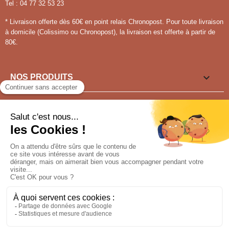
Tel : 04 77 32 53 23
* Livraison offerte dès 60€ en point relais Chronopost. Pour toute livraison
à domicile (Colissimo ou Chronopost), la livraison est offerte à partir de
80€.

NOS PRODUITS

LIENS UTILES

VOUS SOUHAITEZ ?
Pour tout renseignement appeler au
04 77 91 15 30
NOUS SUIVRE