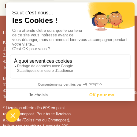
INSCRIVEZ VOUS À NOTRE NEWSLETTER
LES BOUTIQUES
NOS PRODUITS
BOUTIQUE DE LA CHOCOLATERIE
NOS CHOCOLATS
1220, route de Bayard
NOS CONFISERIES
ZA de Châteaubon
NOS GLACES
42580 La Tour-en-Jarez
Tel : 04 77 91 15 30
BOUTIQUE DE SAINT-ETIENNE
11, place du peuple
42000 Saint-Etienne
Pour tout renseignement 
Tel : 04 77 32 53 23
* Livraison offerte dès 60€ en point
relais Chronopost. Pour toute livraison
à domicile (Colissimo ou Chronopost),
la livraison est offerte à partir de 80€.