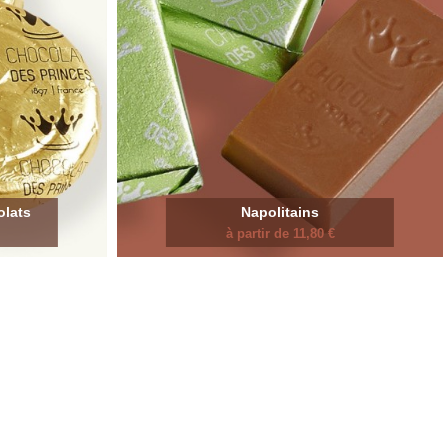
olats
Napolitains
à partir de 11,80 €