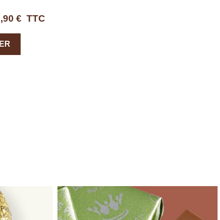
,90 €
TTC
IER