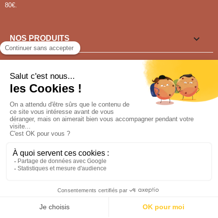
80€.

NOS PRODUITS

LIENS UTILES

VOUS SOUHAITEZ ?
Pour tout renseignement appeler au
04 77 91 15 30
NOUS SUIVRE
Conception : sfi.fr