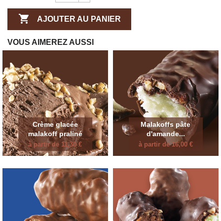

AJOUTER AU PANIER
VOUS AIMEREZ AUSSI
Crème glacée
Malakoffs pâte
malakoff praliné
d'amande...
à partir de 11,30 €
à partir de 16,00 €