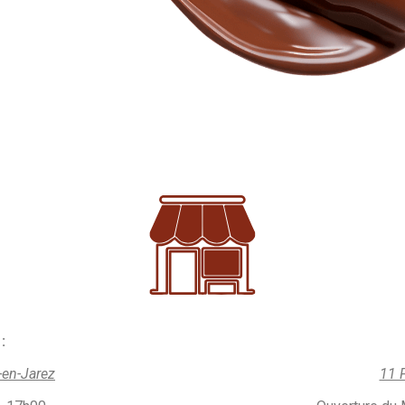
:
-en-Jarez
11 