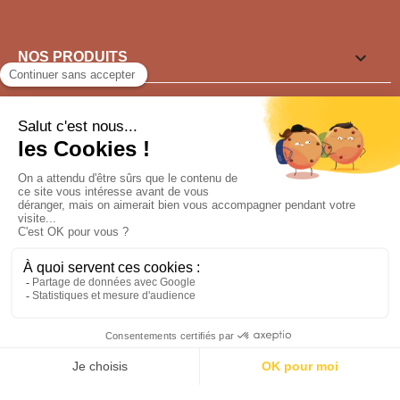

NOS PRODUITS

LIENS UTILES

VOUS SOUHAITEZ ?
Pour tout renseignement appeler au
04 77 91 15 30
NOUS SUIVRE
Conception : sfi.fr